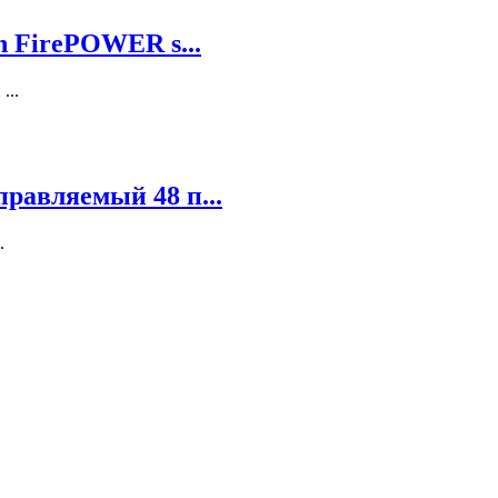
h FirePOWER s...
...
равляемый 48 п...
.