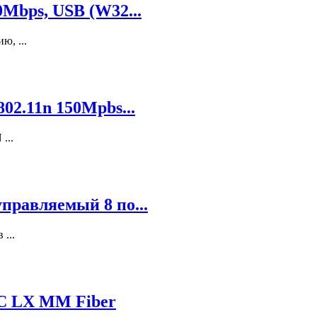
Mbps, USB (W32...
, ...
02.11n 150Mpbs...
...
правляемый 8 по...
...
C LX MM Fiber