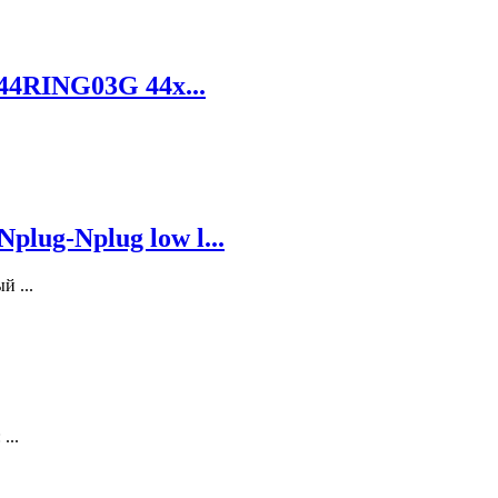
44RING03G 44х...
ug-Nplug low l...
й ...
...