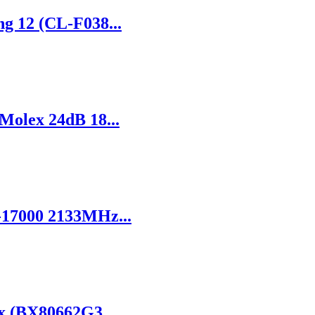
 12 (CL-F038...
olex 24dB 18...
17000 2133MHz...
x (BX80662G3...