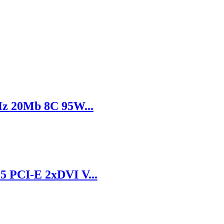
z 20Mb 8C 95W...
 PCI-E 2xDVI V...