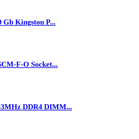
Gb Kingston P...
CM-F-O Socket...
133MHz DDR4 DIMM...