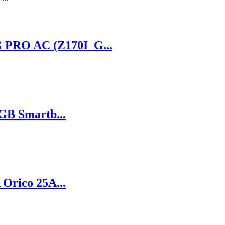
PRO AC (Z170I_G...
GB Smartb...
Orico 25A...