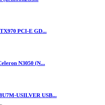
TX970 PCI-E GD...
leron N3050 (N...
8U7M-USILVER USB...