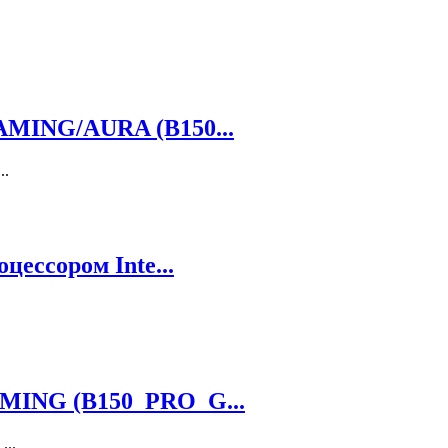
AMING/AURA (B150...
..
цессором Inte...
MING (B150_PRO_G...
...