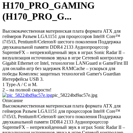
H170_PRO_GAMING
(H170_PRO_G...
Высококачественная материнская плата формата ATX для
геймеров Разъем LGA1151 для процессоров Intel® Core™
i7/i5/i3, Pentium®/Celeron® шестого поколения Поддержка
двухканальной памяти DDR4 2133 Аудиопроцессор
SupremeFX – непревзойденный звук в играх Sonic Radar II –
визуализация источников звука в игре Сетевой контроллер
Gigabit Ethernet от Intel, технологии LANGuard и GameFirst III
для онлайн-игр без задержек RAMCache – ускорься для
победы Комплекс защитных технологий Gamer's Guardian
Интерфейсы USB 3.
1 Type-A / C и M.
2 – на полной скорости!
pic_58224bd9ac57e.jpg
Описание
Высококачественная материнская плата формата ATX для
геймеров Разъем LGA1151 для процессоров Intel® Core™
i7/i5/i3, Pentium®/Celeron® шестого поколения Поддержка
двухканальной памяти DDR4 2133 Аудиопроцессор
SupremeFX – непревзойденный звук в играх Sonic Radar II –
визуализация источников звука в игре Сетевой контроллер