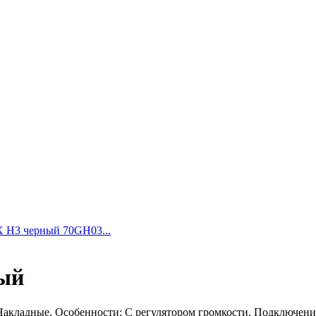
rX H3 черный 70GH03...
ный
Накладные, Особенности: С регулятором громкости, Подключение