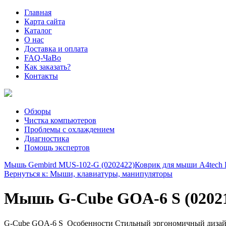
Главная
Карта сайта
Каталог
О нас
Доставка и оплата
FAQ-ЧаВо
Как заказать?
Контакты
Обзоры
Чистка компьютеров
Проблемы с охлаждением
Диагностика
Помощь экспертов
Мышь Gembird MUS-102-G (0202422)
Коврик для мыши A4tech 
Вернуться к: Мыши, клавиатуры, манипуляторы
Мышь G-Cube GOA-6 S (0202
G-Cube GOA-6 S Особенности Стильный эргономичный дизайн 