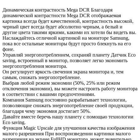
Динамическая контрастность Mega DCR Благодаря
динамической контрастности Mega DCR отображаемая
картинка всегда будет качественной, контрастность высокой,
черный цвет всегда будет абсолютно черным, а белый и
другие цвета такими яркими, какими их хотели бы видеть вы.
Наслаждайтесь отличной картинкой на мониторе Samsung,
пока все остальные мониторы будут просто блекнуть на его
фоне.
Управляй энергопотреблением, сохраняй планету Датчик Eco
saving, встроенный в монитор, позволяет легко экономить
энергопотребления монитора.
Он регулирует яркость свечения экрана монитора и, тем
самым, снижать энергопотребление.
Выбрав любой режим экономии (50%, 25% или режим
отключения экономии), вы можете настроить работу монитора
в соответствии с вашими предпочтениями.
Компания Samsung постоянно разрабатывает технологии,
позволяющие снижать энергопотребление своей продукции,
благодаря чему экономия достигает 50%.
Давайте вместе беречь нашу планету с помощью технологии
Eco saving.
Функция Magic Upscale для улучшения качества изображения
малого разрешения При воспроизведении картинки малого
разрешения на экране FullHD монитора, может значительно