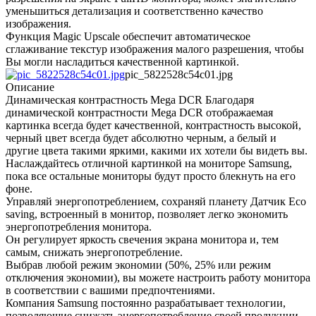
уменьшиться детализация и соответственно качество
изображения.
Функция Magic Upscale обеспечит автоматическое
сглаживание текстур изображения малого разрешения, чтобы
Вы могли насладиться качественной картинкой.
pic_5822528c54c01.jpg
Описание
Динамическая контрастность Mega DCR Благодаря
динамической контрастности Mega DCR отображаемая
картинка всегда будет качественной, контрастность высокой,
черный цвет всегда будет абсолютно черным, а белый и
другие цвета такими яркими, какими их хотели бы видеть вы.
Наслаждайтесь отличной картинкой на мониторе Samsung,
пока все остальные мониторы будут просто блекнуть на его
фоне.
Управляй энергопотреблением, сохраняй планету Датчик Eco
saving, встроенный в монитор, позволяет легко экономить
энергопотребления монитора.
Он регулирует яркость свечения экрана монитора и, тем
самым, снижать энергопотребление.
Выбрав любой режим экономии (50%, 25% или режим
отключения экономии), вы можете настроить работу монитора
в соответствии с вашими предпочтениями.
Компания Samsung постоянно разрабатывает технологии,
позволяющие снижать энергопотребление своей продукции,