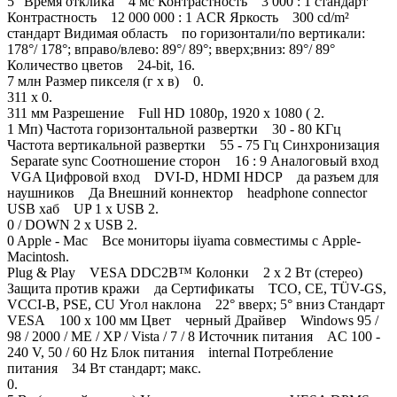
5" Время отклика 4 мс Контрастность 3 000 : 1 стандарт
Контрастность 12 000 000 : 1 ACR Яркость 300 cd/m²
стандарт Видимая область по горизонтали/по вертикали:
178°/ 178°; вправо/влево: 89°/ 89°; вверх;вниз: 89°/ 89°
Количество цветов 24-bit, 16.
7 млн Размер пикселя (г х в) 0.
311 x 0.
311 мм Разрешение Full HD 1080p, 1920 x 1080 ( 2.
1 Мп) Частота горизонтальной развертки 30 - 80 КГц
Частота вертикальной развертки 55 - 75 Гц Синхронизация
Separate sync Соотношение сторон 16 : 9 Аналоговый вход
VGA Цифровой вход DVI-D, HDMI HDCP да разъем для
наушников Да Внешний коннектор headphone connector
USB хаб UP 1 x USB 2.
0 / DOWN 2 x USB 2.
0 Apple - Mac Все мониторы iiyama совместимы с Apple-
Macintosh.
Plug & Play VESA DDC2B™ Колонки 2 x 2 Вт (стерео)
Защита против кражи да Cертификаты TCO, CE, TÜV-GS,
VCCI-B, PSE, CU Угол наклона 22° вверх; 5° вниз Стандарт
VESA 100 x 100 мм Цвет черный Драйвер Windows 95 /
98 / 2000 / ME / XP / Vista / 7 / 8 Источник питания AC 100 -
240 V, 50 / 60 Hz Блок питания internal Потребление
питания 34 Вт стандарт; макс.
0.