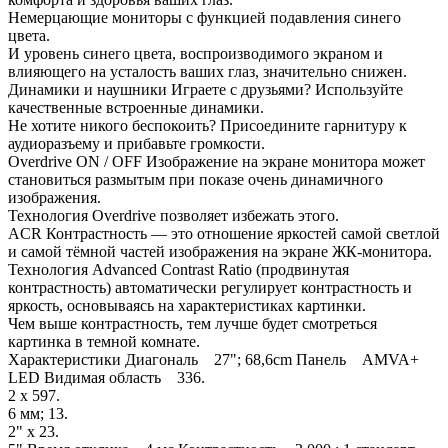
Немерцающие мониторы с функцией подавления синего
цвета.
И уровень синего цвета, воспроизводимого экраном и
влияющего на усталость ваших глаз, значительно снижен.
Динамики и наушники Играете с друзьями? Используйте
качественные встроенные динамики.
Не хотите никого беспокоить? Присоедините гарнитуру к
аудиоразъему и прибавьте громкости.
Overdrive ON / OFF Изображение на экране монитора может
становиться размытым при показе очень динамичного
изображения.
Технология Overdrive позволяет избежать этого.
ACR Контрастность ― это отношение яркостей самой светлой
и самой тёмной частей изображения на экране ЖК-монитора.
Технология Advanced Contrast Ratio (продвинутая
контрастность) автоматически регулирует контрастность и
яркость, основываясь на характеристиках картинки.
Чем выше контрастность, тем лучше будет смотреться
картинка в темной комнате.
Характеристики Диагональ 27"; 68,6cm Панель AMVA+
LED Видимая область 336.
2 x 597.
6 мм; 13.
2" x 23.