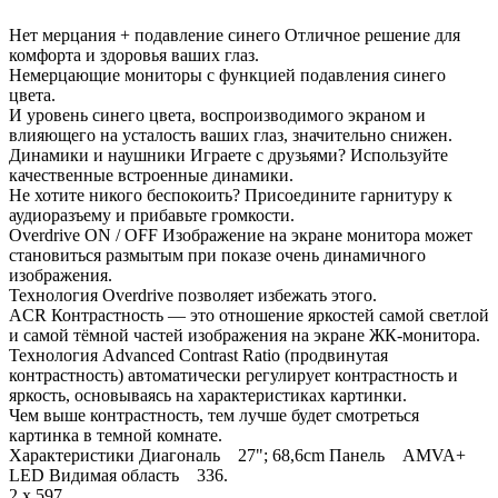
Нет мерцания + подавление синего Отличное решение для
комфорта и здоровья ваших глаз.
Немерцающие мониторы с функцией подавления синего
цвета.
И уровень синего цвета, воспроизводимого экраном и
влияющего на усталость ваших глаз, значительно снижен.
Динамики и наушники Играете с друзьями? Используйте
качественные встроенные динамики.
Не хотите никого беспокоить? Присоедините гарнитуру к
аудиоразъему и прибавьте громкости.
Overdrive ON / OFF Изображение на экране монитора может
становиться размытым при показе очень динамичного
изображения.
Технология Overdrive позволяет избежать этого.
ACR Контрастность ― это отношение яркостей самой светлой
и самой тёмной частей изображения на экране ЖК-монитора.
Технология Advanced Contrast Ratio (продвинутая
контрастность) автоматически регулирует контрастность и
яркость, основываясь на характеристиках картинки.
Чем выше контрастность, тем лучше будет смотреться
картинка в темной комнате.
Характеристики Диагональ 27"; 68,6cm Панель AMVA+
LED Видимая область 336.
2 x 597.