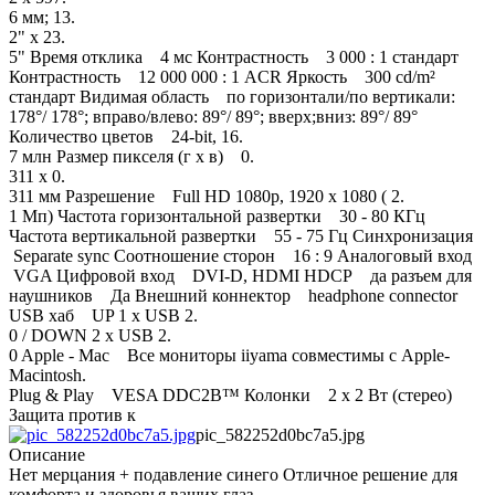
6 мм; 13.
2" x 23.
5" Время отклика 4 мс Контрастность 3 000 : 1 стандарт
Контрастность 12 000 000 : 1 ACR Яркость 300 cd/m²
стандарт Видимая область по горизонтали/по вертикали:
178°/ 178°; вправо/влево: 89°/ 89°; вверх;вниз: 89°/ 89°
Количество цветов 24-bit, 16.
7 млн Размер пикселя (г х в) 0.
311 x 0.
311 мм Разрешение Full HD 1080p, 1920 x 1080 ( 2.
1 Мп) Частота горизонтальной развертки 30 - 80 КГц
Частота вертикальной развертки 55 - 75 Гц Синхронизация
Separate sync Соотношение сторон 16 : 9 Аналоговый вход
VGA Цифровой вход DVI-D, HDMI HDCP да разъем для
наушников Да Внешний коннектор headphone connector
USB хаб UP 1 x USB 2.
0 / DOWN 2 x USB 2.
0 Apple - Mac Все мониторы iiyama совместимы с Apple-
Macintosh.
Plug & Play VESA DDC2B™ Колонки 2 x 2 Вт (стерео)
Защита против к
pic_582252d0bc7a5.jpg
Описание
Нет мерцания + подавление синего Отличное решение для
комфорта и здоровья ваших глаз.