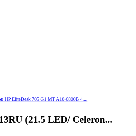
 HP EliteDesk 705 G1 MT A10-6800B 4....
RU (21.5 LED/ Celeron...