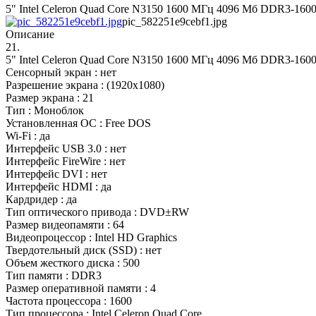
5" Intel Celeron Quad Core N3150 1600 МГц 4096 Мб DDR3-16
pic_582251e9cebf1.jpg
Описание
21.
5" Intel Celeron Quad Core N3150 1600 МГц 4096 Мб DDR3-16
Сенсорный экран : нет
Разрешение экрана : (1920x1080)
Размер экрана : 21
Тип : Моноблок
Установленная ОС : Free DOS
Wi-Fi : да
Интерфейс USB 3.0 : нет
Интерфейс FireWire : нет
Интерфейс DVI : нет
Интерфейс HDMI : да
Кардридер : да
Тип оптического привода : DVD±RW
Размер видеопамяти : 64
Видеопроцессор : Intel HD Graphics
Твердотельный диск (SSD) : нет
Объем жесткого диска : 500
Тип памяти : DDR3
Размер оперативной памяти : 4
Частота процессора : 1600
Тип процессора : Intel Celeron Quad Core