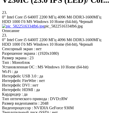
V230IC (23.0 IPS (LED)/ Cor...
23.
0" Intel Core i5 6400T 2200 МГц 4096 Мб DDR3-1600МГц
HDD 1000 Гб MS Windows 10 Home (64-bit), Черный
pic_5822516334fb6.jpg
Описание
23.
0" Intel Core i5 6400T 2200 МГц 4096 Мб DDR3-1600МГц
HDD 1000 Гб MS Windows 10 Home (64-bit), Черный
Сенсорный экран : нет
Разрешение экрана : (1920x1080)
Размер экрана : 23
Тип : Моноблок
Установленная ОС : MS Windows 10 Home (64-bit)
Wi-Fi : да
Интерфейс USB 3.0 : да
Интерфейс FireWire : нет
Интерфейс DVI : нет
Интерфейс HDMI : да
Кардридер : да
Тип оптического привода : DVD±RW
Размер видеопамяти : 2048
Видеопроцессор : NVIDIA GeForce 930M
Твердотельный диск (SSD) : нет